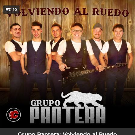
.
10
You're all set!
03:09
Viru Viru
03:09
Te Pones Celosa
03:23
Milonga Sentimental
03:06
Ayudame a Vivir
03:25
No Voy a Llorar
03:27
Contrabandista de Frontera
03:25
Me Mentiste
03:46
Otro Ocupa Mi Lugar
03:01
Contigo Me Voy Mi Amor
Grupo Pantera: Volviendo al Ruedo