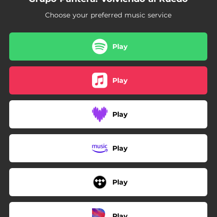
05:00
Milongueando en Cuarentena: Isla Patrulla / la Ariscona / la Galponera / Pal Que Se Va / Doña Soledad / Flor del Bañado / la Senci
Choose your preferred music service
Play
Play
Play
Play
Play
Play