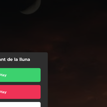
t de la lluna
Play
Play