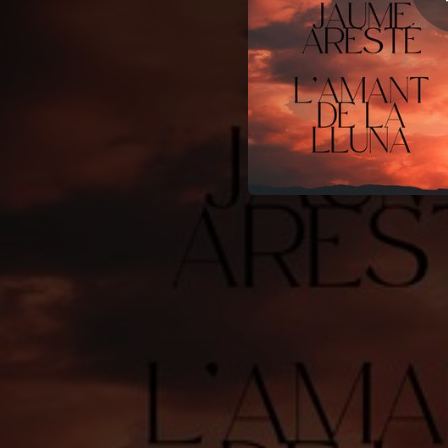
03:36
03:47
03:14
04:10
04:00
03:26
04:04
04:05
04:30
03:18
02:57
Des