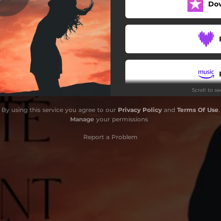
Do
I el sol sortirà
Somnis de passió
Massa velocitat
Llacunes a la meva ment
Scroll to s
Si tu no hi ets
By using this service you agree to our
Privacy Policy
and
Terms Of Use
.
Lluna
Manage
your permissions
Gràcies per estar
Report a Problem
Vola cap a mi
Només la lluna sap
Insubmissió
 del meu cor cap al teu cor