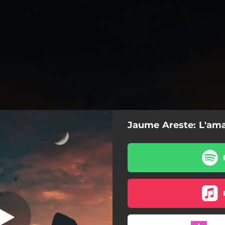
Jaume Areste: L'aman
junció perfecta
La conjunció perfecta
I et trobo a faltar
Tant de bó estiguessis aquí
Estic amb tu