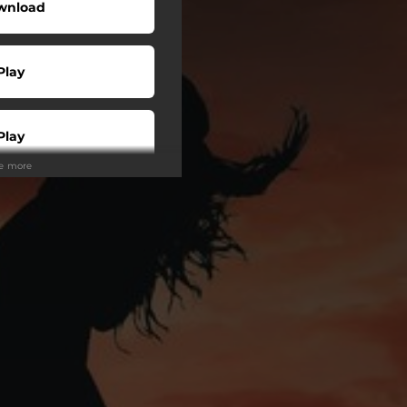
wnload
Play
Play
ee more
Play