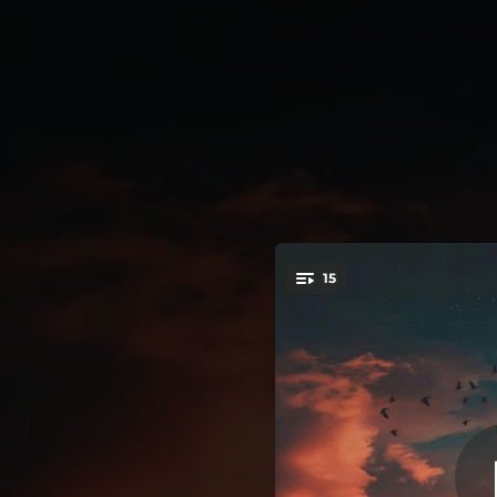
.
15
La con
You're all set!
03:52
03:51
03:58
03:25