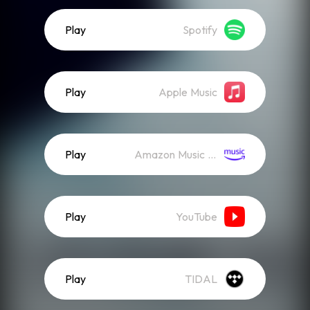
Play
Spotify
Play
Apple Music
Play
Amazon Music (Streaming)
Play
YouTube
Play
TIDAL