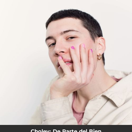
.
You're all set!
02:56
De Parte del Bien
Choley: De Parte del Bien