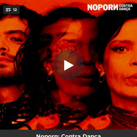
.
12
Estranha e Louca
You're all set!
02:00
Ouriço (Intro)
03:06
Sereia
03:58
Contra Dança
03:23
Lilith
02:43
Antropofagia do Amor
02:59
Estranha e Louca
03:44
Adoro Djs
03:07
Drinks Ruins
03:43
Perigo
Noporn: Contra Dança