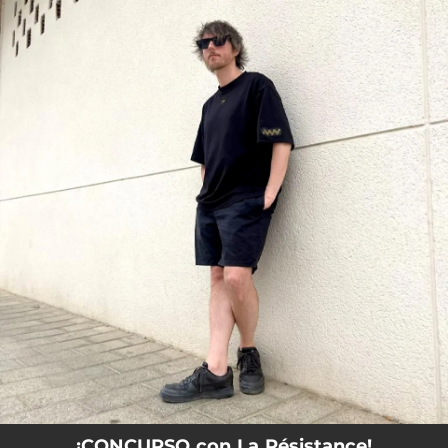
.
You're all set!
¡CONCURSO con La Résistance!