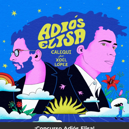
.
You're all set!
¡Concurso Adiós Elisa!