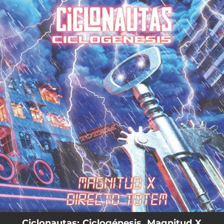
.
You're all set!
Ciclonautas: Ciclogénesis. Magnitud X