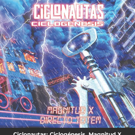
.
You're all set!
Ciclonautas: Ciclogénesis. Magnitud X