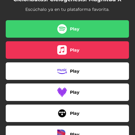
Escúchalo ya en tu plataforma favorita.
Play
Play
Play
Play
Play
Play