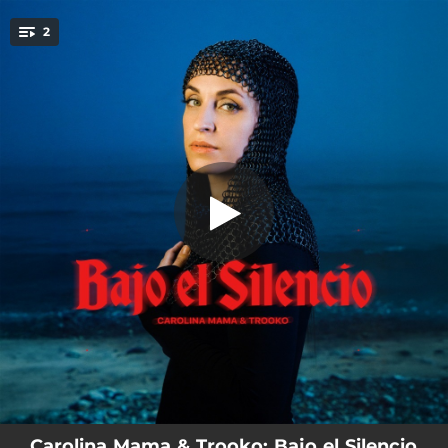
.
2
A La Orilla (feat. Trooko)
You're all set!
01:48
A La Orilla (feat. Trooko)
02:51
Bajo el Silencio
Carolina Mama & Trooko: Bajo el Silencio