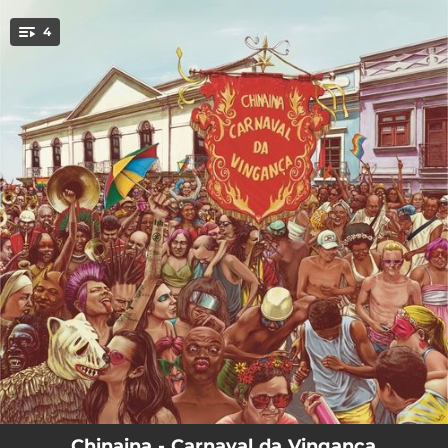
.
4
You're all set!
03:00
Carnaval Infinito
03:47
Deixe-se Acreditar (feat. Felipe S)
01:54
Hardcore Brasileiro
02:26
Virando Papangú (feat. Cannibal)
Chinaina - Carnaval da Vingança