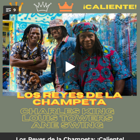
.
9
El Pum Pum
You're all set!
03:14
El Pum Pum
02:51
Chica Gomela
03:01
El Ñeke
03:06
El Pum Pum (feat. Kabra) [Qumbre Remix]
02:51
El Ñeke (DJ Caution & Óscar Díaz Mix)
03:20
El Ñeke (Guacamayo Tropical Mix)
04:02
La Vitamina (feat. Sergent García)
04:01
La Vitamina (feat. Zongo Abongo) [The Busy Twist Remix]
03:04
Carnaval
Los Reyes de la Champeta: ¡Caliente!