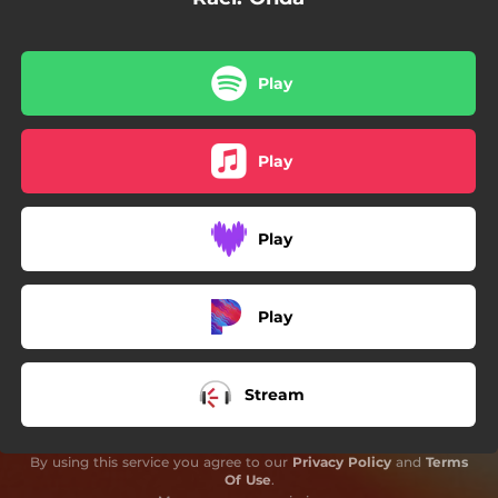
03:09
Na minha cabeça
02:30
Vibe
Play
03:22
Chá de lírio
02:43
Me deparei com a lua
Play
02:44
Até o sol raiar
Play
Play
Stream
By using this service you agree to our
Privacy Policy
and
Terms
Of Use
.