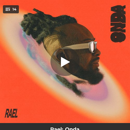
.
14
Simbora!
You're all set!
02:00
Simbora!
02:58
Onda (Citação A onda)
03:18
Na pista sem lei
02:09
Repara
03:22
Na minha
02:27
Suave
02:03
Outro nível
02:30
Saudade de lascar
04:05
Meu Iô Iô
Rael: Onda