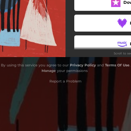
Do
No Fue Fácil
Deseo
Dos Extraños
Vuelve a la Vida
Scroll to s
By using this service you agree to our
Privacy Policy
and
Terms Of Use
.
Manage
your permissions
Report a Problem
S