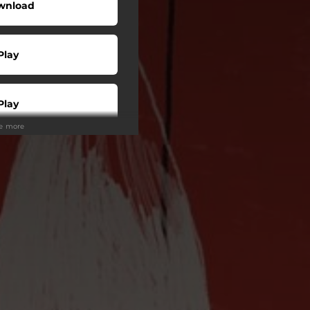
wnload
Play
Play
ee more
Play
tream