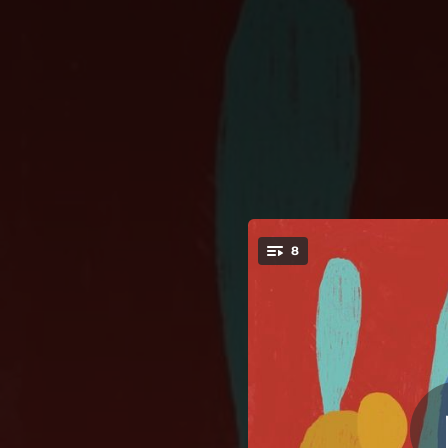
.
8
You're all set!
02:52
02:59
03:09
03:05