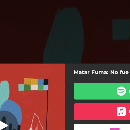
Matar Fuma: No fue 
Volver
Volver
Ay ay amor
No Fue Mi Intención
No Los Escuches