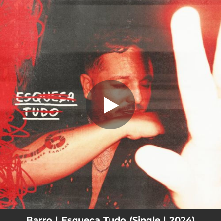
.
Esqueça Tudo
You're all set!
03:09
Esqueça Tudo
Barro | Esqueça Tudo (Single | 2024)