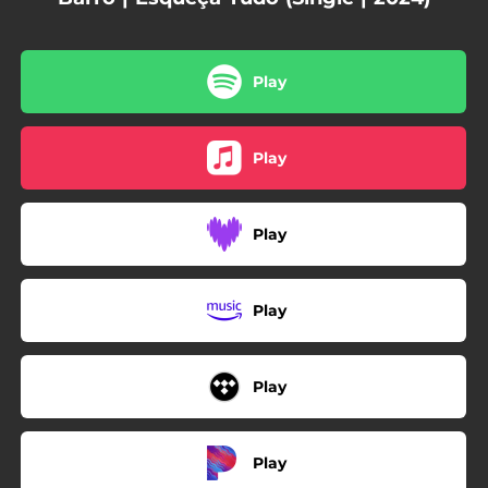
Play
Play
Play
Play
Play
Play