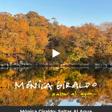
.
Saltar al agua
You're all set!
03:20
Saltar al agua
Mónica Giraldo: Saltar Al Agua