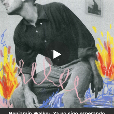
.
Ya No Sigo Esperando Por Ti
You're all set!
03:02
Ya No Sigo Esperando Por Ti
Benjamín Walker: Ya no sigo esperando