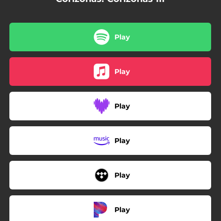
04:10
Si Tú Te Vas
05:02
Perdido en la Galaxia
Play
Play
Play
Play
Play
Play