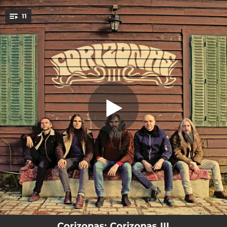
.
11
Nubes Negras
You're all set!
04:18
Nubes Negras
03:59
Todo Mal
03:45
Lo Intenté
03:40
Amarcord
03:01
No Soy Yo
03:51
Ilumíname
04:19
Volveré
04:25
El Tiempo Pasará
03:05
Brindo por Ti
Corizonas: Corizonas III