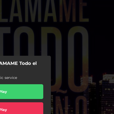
LAMAME Todo el
c service
Play
Play