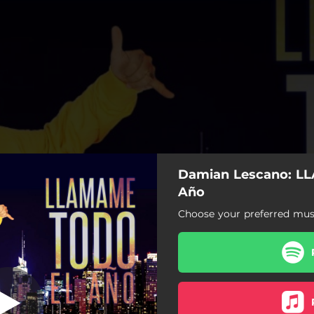
Damian Lescano: L
Aventurero
Año
Choose your preferred musi
Aventurero
Te Hubieras Ido Antes
La Fiesta
Vagabundo (En Vivo)