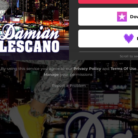
Nunca Mas
Do
Solo Quiere (En Vivo)
Payaso
No Me Quiero Enamorar
Scroll to s
Sigue Tu Camino (En Vivo)
By using this service you agree to our
Privacy Policy
and
Terms Of Use
.
Manage
your permissions
Report a Problem