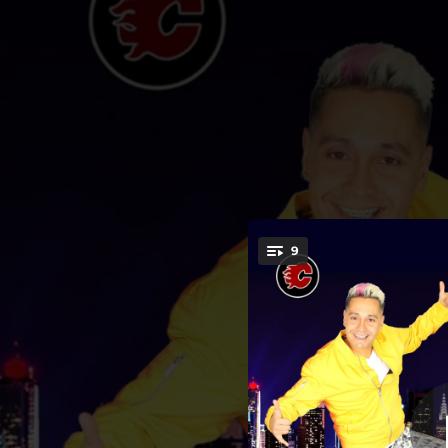
.
9
You're all set!
03:17
03:31
02:15
02:15