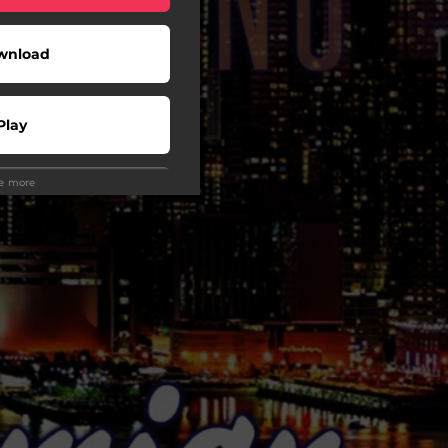
wnload
Play
ee more
Play
Play
Play