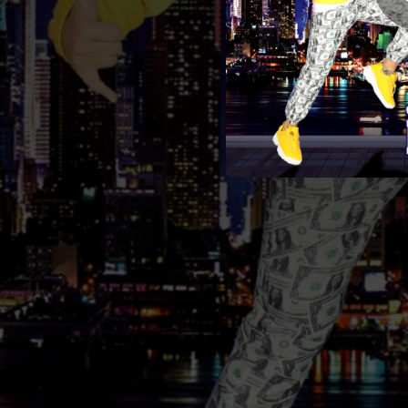
03:04
02:36
02:43
02:36
02:22