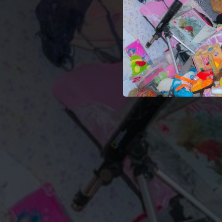
02:33
02:40
02:09
02:50
02:04
02:15
03:17