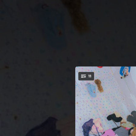
.
11
You're all set!
02:24
Niño
01:48
02:31
Es la forma que tienes de ocultar algo que hay en tu mente
02:03