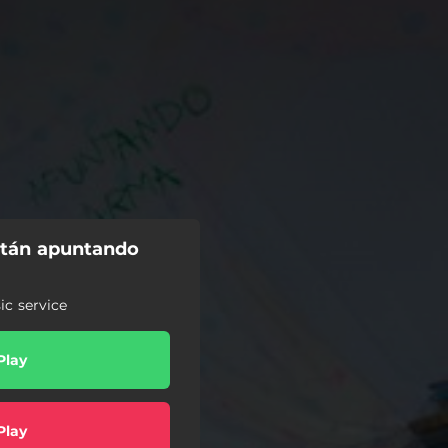
stán apuntando
c service
Play
Play