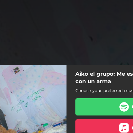
Aiko el grupo: Me e
con un arma
Choose your preferred musi
s furbito y niñas lo que sea
Soy una fracasada estúpida
k pesao