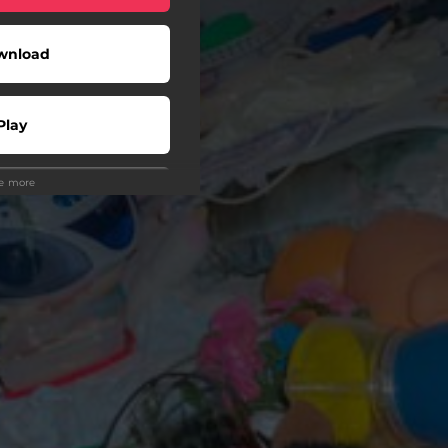
wnload
Play
ee more
Play
Play
Play
Play