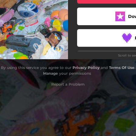
Sexo Fender (Cenicero)
Do
GTA
wormz
Romantinski
Scroll to s
Peñacastillo
By using this service you agree to our
Privacy Policy
and
Terms Of Use
.
La Seli
Manage
your permissions
Love song
Report a Problem