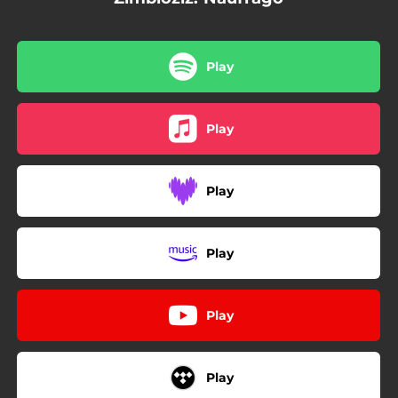
Play
Play
Play
Play
Play
Play