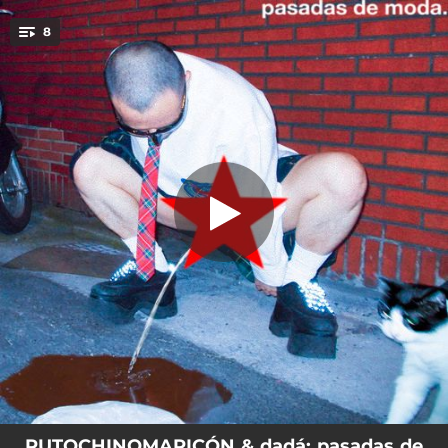
.
8
soy un idiota
You're all set!
--
pasadas de moda
--
mamá, quiero ser viral
02:46
soy un idiota
02:14
arthoe
--
bla bla bla
01:29
tu padre es un facha y tu madre una terf
--
la rae (me la trae)
--
pero
PUTOCHINOMARICÓN & dadá: pasadas de